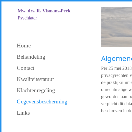
Mw. drs. R. Vismans-Peek
Psychiater
Home
Algemen
Behandeling
Contact
Per 25 mei 201
privacyrechten v
Kwaliteitsstatuut
de praktijkruimt
onrechtmatige wi
Klachtenregeling
geworden aan pe
Gegevensbescherming
verplicht dit da
beschreven in de
Links